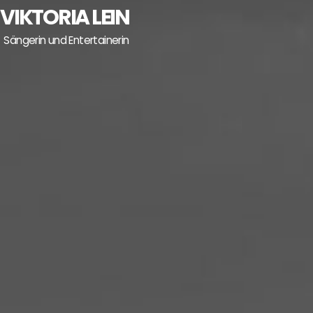
Skip
VIKTORIA LEIN
to
Sängerin und Entertainerin
content