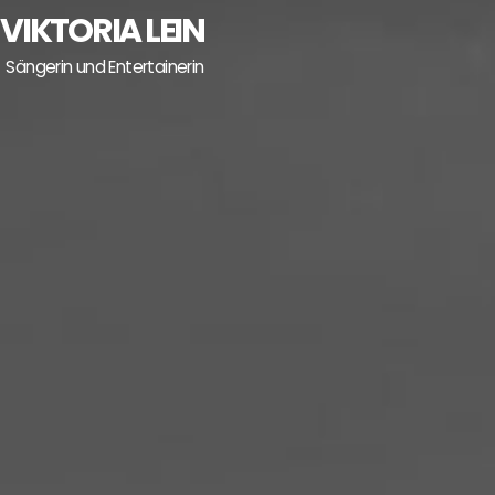
Skip
VIKTORIA LEIN
to
content
Sängerin und Entertainerin