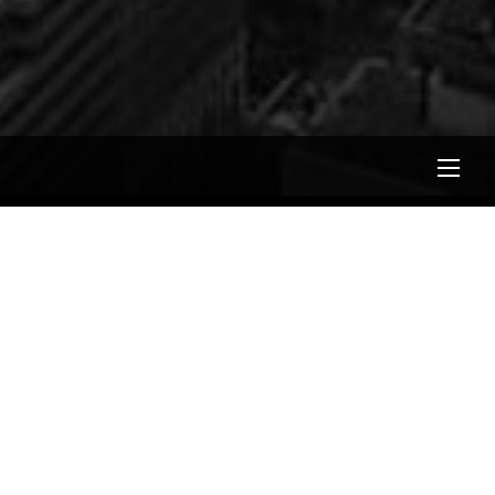
Men
92825420