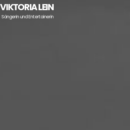
Skip
VIKTORIA LEIN
to
Sängerin und Entertainerin
content