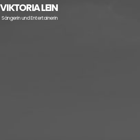
Skip
VIKTORIA LEIN
to
Sängerin und Entertainerin
content