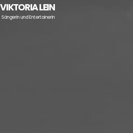
Skip
VIKTORIA LEIN
to
Sängerin und Entertainerin
content